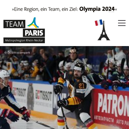
© DEB/Viscompark