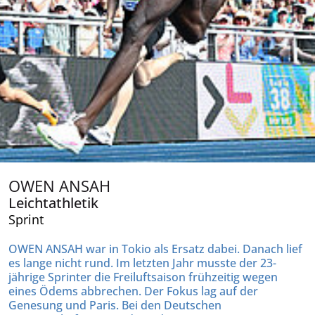
OWEN ANSAH
Leichtathletik
Sprint
OWEN ANSAH
war in Tokio als Ersatz dabei. Danach lief
es lange nicht rund. Im letzten Jahr musste der 23-
jährige Sprinter die Freiluftsaison frühzeitig wegen
eines Ödems abbrechen. Der Fokus lag auf der
Genesung und Paris. Bei den Deutschen